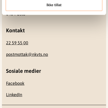
Ikke tillat
Gullhaugveien 1-3
0484 Oslo
Kontakt
22 59 55 00
postmottak@nkvts.no
Sosiale medier
Facebook
LinkedIn