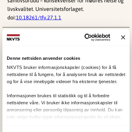
samlivsbrudd – konsekvenser for mødres helse og
livskvalitet. Universitetsforlaget.
doi:
10.18261/tfv.27.1.1
Publisert:
19. mars 2026
Sist redigert:
8. august 2026
Denne nettsiden anvender cookies
NKVTS bruker informasjonskapsler (cookies) for å få
nettsidene til å fungere, for å analysere bruk av nettstedet
og for å vise innebygde videoer fra eksterne tjenester.
NKVTS utvikler og sprer kunnskap og kompetanse
om vold og traumatisk stress. Formålet er å bidra
Informasjonen brukes til statistikk og til å forbedre
nettsidene våre. Vi bruker ikke informasjonskapsler til
til å forebygge og redusere de helsemessige og
annonsering eller personlig tilpasning av innhold. Du kan
sosiale konsekvensene som vold og traumatisk
selv velge hvilke typer informasjonskapsler du vil tillate.
stress kan medføre.