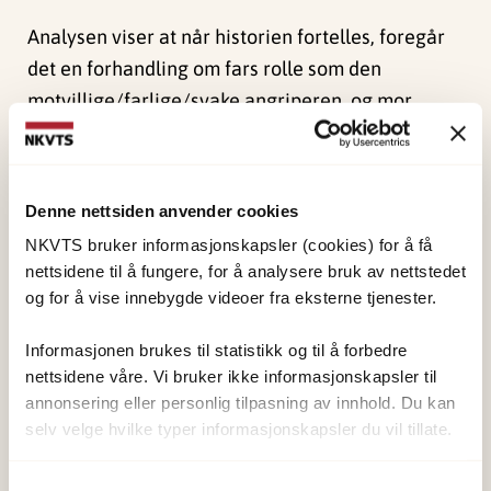
Analysen viser at når historien fortelles, foregår
det en forhandling om fars rolle som den
motvillige/farlige/svake angriperen, og mor
settes både i bakgrunnen som offer, og i
forgrunnen som en handlende person som
motsetter seg mannens voldelige oppførsel.
Denne nettsiden anvender cookies
Barna posisjonerer seg selv som handlende
NKVTS bruker informasjonskapsler (cookies) for å få
personer med makt til å endre handlingsforløpet,
nettsidene til å fungere, for å analysere bruk av nettstedet
til å beskytte og å stoppe volden. Poenget i
og for å vise innebygde videoer fra eksterne tjenester.
fortellingen er å beskrive faren som den
Informasjonen brukes til statistikk og til å forbedre
aggressive parten, og å beskrive hvor viktig
nettsidene våre. Vi bruker ikke informasjonskapsler til
barnas rolle er. Bildet av far, mor og barn stiller
annonsering eller personlig tilpasning av innhold. Du kan
spørsmål ved den tradisjonelle forståelsen av far
selv velge hvilke typer informasjonskapsler du vil tillate.
som den aggressive, mor som offer og barnet som
maktesløs tilskuer til volden. Slik understrekes de
Samtykkevalg