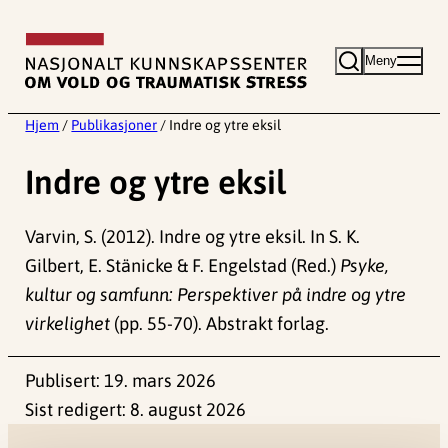
Hopp
til
Meny
innhold
Hjem
/
Publikasjoner
/
Indre og ytre eksil
Indre og ytre eksil
Varvin, S. (2012). Indre og ytre eksil. In S. K.
Gilbert, E. Stänicke & F. Engelstad (Red.)
Psyke,
kultur og samfunn: Perspektiver på indre og ytre
virkelighet
(pp. 55-70). Abstrakt forlag.
Publisert:
19. mars 2026
Sist redigert:
8. august 2026