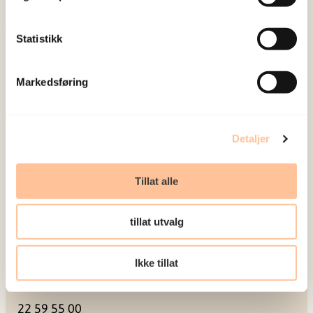
Meld deg på vårt nyhetsbrev
Statistikk
Postadresse
Markedsføring
Pb. 181 Nydalen
0409 Oslo
Detaljer
Besøksadresse
Tillat alle
Gullhaugveien 1-3
tillat utvalg
0484 Oslo
Ikke tillat
Kontakt
22 59 55 00