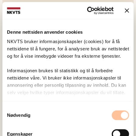
Denne nettsiden anvender cookies
NKVTS utvikler og sprer kunnskap og kompetanse
NKVTS bruker informasjonskapsler (cookies) for å få
om vold og traumatisk stress. Formålet er å bidra
nettsidene til å fungere, for å analysere bruk av nettstedet
til å forebygge og redusere de helsemessige og
og for å vise innebygde videoer fra eksterne tjenester.
sosiale konsekvensene som vold og traumatisk
stress kan medføre.
Informasjonen brukes til statistikk og til å forbedre
nettsidene våre. Vi bruker ikke informasjonskapsler til
annonsering eller personlig tilpasning av innhold. Du kan
Om oss
selv velge hvilke typer informasjonskapsler du vil tillate.
Ansatte
Ledige stillinger
Samtykkevalg
Nødvendig
Publikasjoner
Prosjekter
Seminarer og arrangementer
Egenskaper