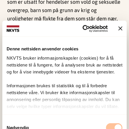
som er utsatt for hendelser som vold og seksuelle
overgrep, barn som på grunn av krig og
uroligheter må flykte fra dem som står dem nær,
og fra steder de har følt tilhørighet til. Og det er
barn som blir revet ut av det kjente og trygge når
katastrofen nådeløst og uten forvarsel deler livet
Denne nettsiden anvender cookies
inn i to epoker – før og etter.
NKVTS bruker informasjonskapsler (cookies) for å få
nettsidene til å fungere, for å analysere bruk av nettstedet
og for å vise innebygde videoer fra eksterne tjenester.
Forskerne
Informasjonen brukes til statistikk og til å forbedre
nettsidene våre. Vi bruker ikke informasjonskapsler til
Øverlien, Carolina
annonsering eller personlig tilpasning av innhold. Du kan
Forsker I
selv velge hvilke typer informasjonskapsler du vil tillate.
Vis profil
Samtykkevalg
Nødvendig