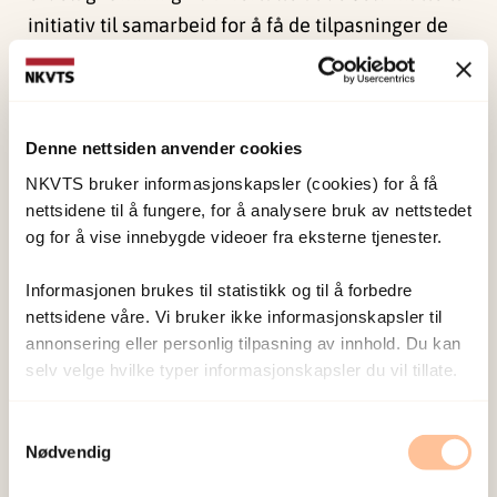
initiativ til samarbeid for å få de tilpasninger de
følte barna deres trengte. For noen resulterte
dette i at det ble iverksatt støttetiltak, mens andre
opplevde at samarbeidet fortsatt var dårlig. 20 %
Denne nettsiden anvender cookies
opplevde at kontakten ble direkte negativ, for
NKVTS bruker informasjonskapsler (cookies) for å få
eksempel at det kom til konfliktsituasjoner hvor
nettsidene til å fungere, for å analysere bruk av nettstedet
de måtte kjempe fordi ungdommen ikke ble trodd,
og for å vise innebygde videoer fra eksterne tjenester.
eller ikke fikk den nødvendige forståelsen for sin
situasjon. De resterende 10 % begynte i
Informasjonen brukes til statistikk og til å forbedre
lærlingeplasser, fant seg en jobb eller droppet ut
nettsidene våre. Vi bruker ikke informasjonskapsler til
annonsering eller personlig tilpasning av innhold. Du kan
av skolen, og var således utenfor et tradisjonelt
selv velge hvilke typer informasjonskapsler du vil tillate.
skole–hjem-samarbeid.
Det ser ut til at det var lettere å få forståelse for
Samtykkevalg
Nødvendig
at problemene ungdommene opplevde var
knyttet til et traume for dem som hadde gode