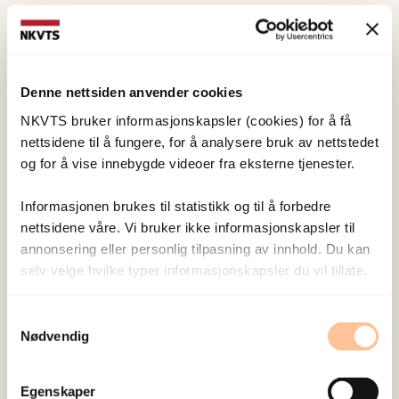
foreldre eller lærere. Barnas fortellinger var preget av
en del detaljerte fakta, av begrenset forståelse og var
iblandet en høy grad av fiksjon. Barnas ideer om
Denne nettsiden anvender cookies
hendelsene var dermed uegnet for å gjenopprette ro
NKVTS bruker informasjonskapsler (cookies) for å få
og trygghetsfølelse.
nettsidene til å fungere, for å analysere bruk av nettstedet
og for å vise innebygde videoer fra eksterne tjenester.
Eksempler viser hvordan lærer-styrte fellesaktiviteter
med barn som håndterer kriser kan være en måte å
Informasjonen brukes til statistikk og til å forbedre
nettsidene våre. Vi bruker ikke informasjonskapsler til
skape mening gjennom å stimulere samtaler og
annonsering eller personlig tilpasning av innhold. Du kan
refleksjoner. Det ser ut til at en proaktiv lærerrolle kan
selv velge hvilke typer informasjonskapsler du vil tillate.
være anbefalt.
Samtykkevalg
Publisert:
19. mars 2026
Nødvendig
Sist redigert:
9. august 2026
Egenskaper