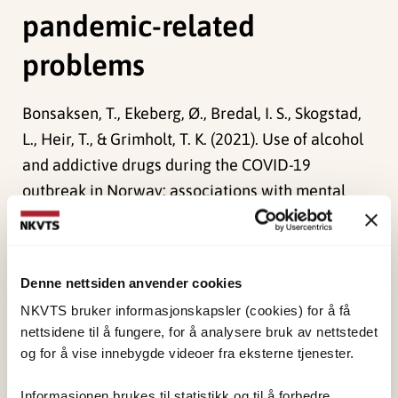
pandemic-related
problems
Bonsaksen, T., Ekeberg, Ø., Bredal, I. S., Skogstad,
L., Heir, T., & Grimholt, T. K. (2021). Use of alcohol
and addictive drugs during the COVID-19
outbreak in Norway: associations with mental
health and pandemic-related problems.
Frontiers
In Public Health, 9:667729
(429), 1-9.
doi:
10.3389/fpubh.2021.667729
Denne nettsiden anvender cookies
NKVTS bruker informasjonskapsler (cookies) for å få
Publisert:
19. mars 2026
nettsidene til å fungere, for å analysere bruk av nettstedet
Sist redigert:
8. august 2026
og for å vise innebygde videoer fra eksterne tjenester.
Informasjonen brukes til statistikk og til å forbedre