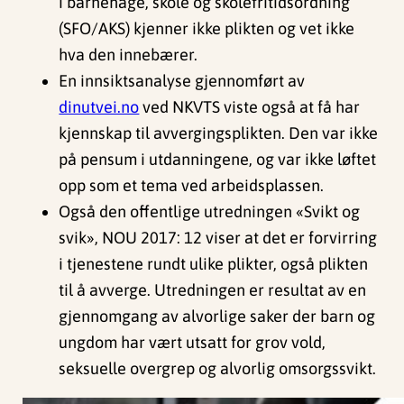
i barnehage, skole og skolefritidsordning
(SFO/AKS) kjenner ikke plikten og vet ikke
hva den innebærer.
En innsiktsanalyse gjennomført av
dinutvei.no
ved NKVTS viste også at få har
kjennskap til avvergingsplikten. Den var ikke
på pensum i utdanningene, og var ikke løftet
opp som et tema ved arbeidsplassen.
Også den offentlige utredningen «Svikt og
svik», NOU 2017: 12 viser at det er forvirring
i tjenestene rundt ulike plikter, også plikten
til å avverge. Utredningen er resultat av en
gjennomgang av alvorlige saker der barn og
ungdom har vært utsatt for grov vold,
seksuelle overgrep og alvorlig omsorgssvikt.