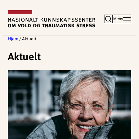
Hopp
til
Meny
innhold
Hjem
/
Aktuelt
Aktuelt