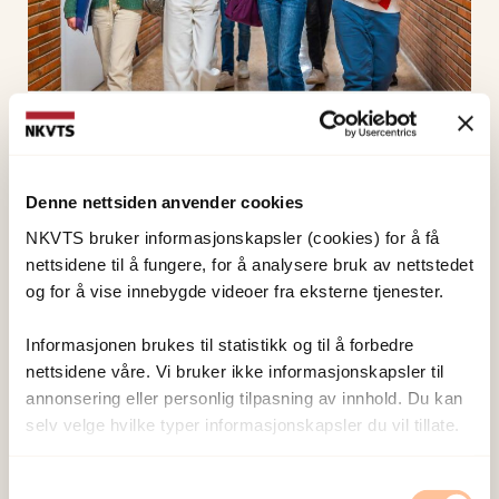
Denne nettsiden anvender cookies
NKVTS bruker informasjonskapsler (cookies) for å få
nettsidene til å fungere, for å analysere bruk av nettstedet
og for å vise innebygde videoer fra eksterne tjenester.
Informasjonen brukes til statistikk og til å forbedre
nettsidene våre. Vi bruker ikke informasjonskapsler til
annonsering eller personlig tilpasning av innhold. Du kan
selv velge hvilke typer informasjonskapsler du vil tillate.
Ungdom planlegger hvor de
Samtykkevalg