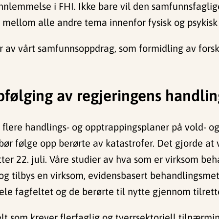
 innlemmelse i FHI. Ikke bare vil den samfunnsfagli
n mellom alle andre tema innenfor fysisk og psykisk
deler av vårt samfunnsoppdrag, som formidling av fo
følging av regjeringens handli
 flere handlings- og opptrappingsplaner på vold- og
r følge opp berørte av katastrofer. Det gjorde at 
er 22. juli. Våre studier av hva som er virksom be
 og tilbys en virksom, evidensbasert behandlingsme
 fagfeltet og de berørte til nytte gjennom tilrett
elt som krever flerfaglig og tverrsektoriell tilnærm