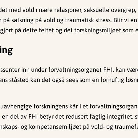
det med vold i nære relasjoner, seksuelle overgrep, 
 på satsning på vold og traumatisk stress. Blir vi en 
gjort på dette feltet og det forskningsmiljøet som e
ing
ssenter inn under forvaltningsorganet FHI, kan være
gens ståsted kan det også sees som en fornuftig løsni
 uavhengige forskningens kår i et forvaltningsorga
en del av FHI betyr det redusert faglig integritet, sy
nskaps- og kompetansemiljøet på vold- og traumefe