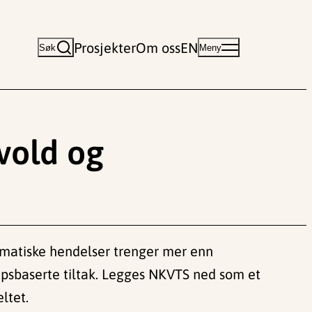
Prosjekter
Om oss
EN
Søk
Meny
vold og
raumatiske hendelser trenger mer enn
kapsbaserte tiltak. Legges NKVTS ned som et
ltet.