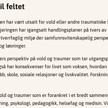
l feltet
ngen har vært utsatt for vold eller andre traumati
gjeringen har igangsatt handlingsplaner på tvers av
tverrfaglig miljø der samfunnsvitenskapelig perspe
og løsninger.
s perspektiv på vold og traumer som tar utgangspu
 har konsekvenser for livet som voksen, hvordan 
bb, skole, sosiale relasjoner og livskvalitet. Forsk
old og traumer som er forankret i et bredt sammen
kning, psykologi, pedagogikk, helsefag og medisin. Vi