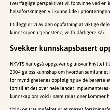
tverrfaglige perspektivet vil forsvinne ved en
helseforskningen vil kunne lide i prioriteringe
I tillegg er vi av den oppfatning at viktige 
kunnskapen i tjenestene, vil få dårligere kår.
Svekker kunnskapsbasert opp
NKVTS har også oppgaver og ansvar knyttet til
2004 ga oss kunnskap om hvordan samfunnet bø
for myndighetenes oppfølging av de berørte ett
ført til at det over hele landet implementeres
kunnskap om vold i nære relasjoner kommer hele
Vold- og traumefeltet er et spisset forskningsf