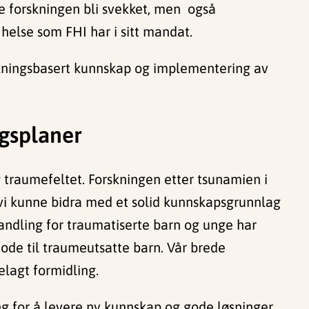
ge forskningen bli svekket, men også
 helse som FHI har i sitt mandat.
rskningsbasert kunnskap og implementering av
ngsplaner
 traumefeltet. Forskningen etter tsunamien i
vi kunne bidra med et solid kunnskapsgrunnlag
handling for traumatiserte barn og unge har
tode til traumeutsatte barn. Vår brede
elagt formidling.
ing for å levere ny kunnskap og gode løsninger