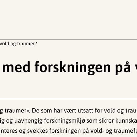
 vold og traumer?
n med forskningen på 
d og traumer». De som har vært utsatt for vold og t
glig og uavhengig forskningsmiljø som sikrer kunns
teres og svekkes forskningen på vold- og traumefe