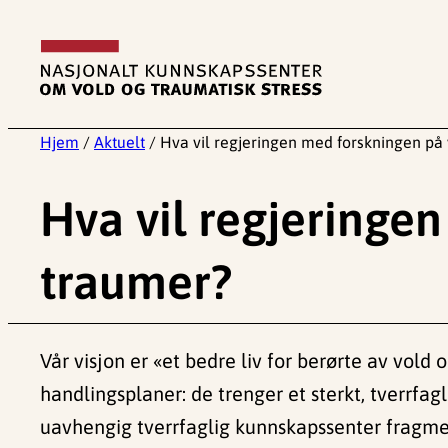
Hopp
til
innhold
Hjem
/
Aktuelt
/
Hva vil regjeringen med forskningen på
Hva vil regjeringe
traumer?
Vår visjon er «et bedre liv for berørte av vol
handlingsplaner: de trenger et sterkt, tverrfa
uavhengig tverrfaglig kunnskapssenter fragmen