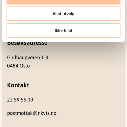
Postadresse
tillat utvalg
Pb. 181 Nydalen
0409 Oslo
Ikke tillat
Besøksadresse
Gullhaugveien 1-3
0484 Oslo
Kontakt
22 59 55 00
postmottak@nkvts.no