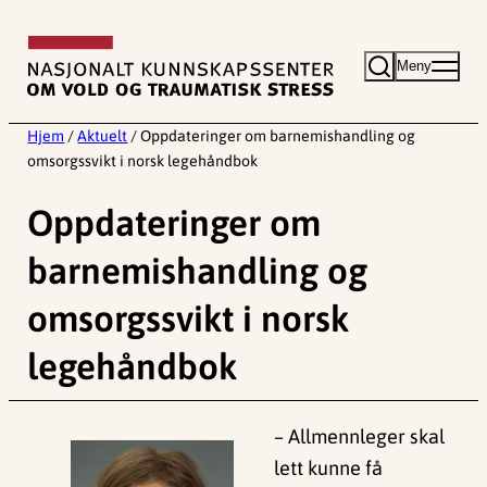
Hopp
til
Meny
innhold
Hjem
/
Aktuelt
/
Oppdateringer om barnemishandling og
omsorgssvikt i norsk legehåndbok
Oppdateringer om
barnemishandling og
omsorgssvikt i norsk
legehåndbok
– Allmennleger skal
lett kunne få