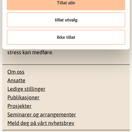
Tillat alle
NKVTS utvikler og sprer kunnskap og kompetanse
tillat utvalg
om vold og traumatisk stress. Formålet er å bidra
til å forebygge og redusere de helsemessige og
Ikke tillat
sosiale konsekvensene som vold og traumatisk
stress kan medføre.
Om oss
Ansatte
Ledige stillinger
Publikasjoner
Prosjekter
Seminarer og arrangementer
Meld deg på vårt nyhetsbrev