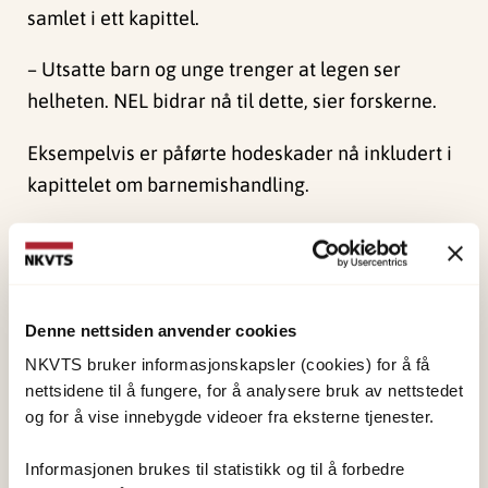
samlet i ett kapittel.
– Utsatte barn og unge trenger at legen ser
helheten. NEL bidrar nå til dette, sier forskerne.
Eksempelvis er påførte hodeskader nå inkludert i
kapittelet om barnemishandling.
– Påførte hodeskader
er inkludert som en
sjelden, men
ekstremt alvorlig
Denne nettsiden anvender cookies
konsekvens av vold
NKVTS bruker informasjonskapsler (cookies) for å få
nettsidene til å fungere, for å analysere bruk av nettstedet
mot barn. Grunnen til
og for å vise innebygde videoer fra eksterne tjenester.
sammenslåingen er
at det var lite
Informasjonen brukes til statistikk og til å forbedre