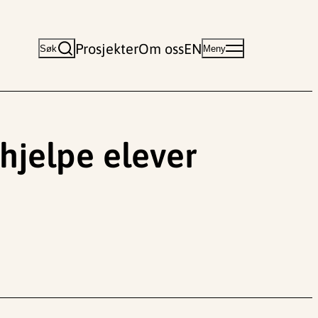
Prosjekter
Om oss
EN
Søk
Meny
 hjelpe elever