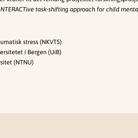
INTERACTive
task-shifting approach for child ment
umatisk stress (NKVTS)
rsitetet i Bergen (UiB)
rsitet (NTNU)