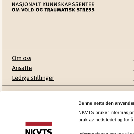
Om oss
Ansatte
Ledige stillinger
Postadresse
Besøksadr
Denne nettsiden anvende
NKVTS bruker informasjonsk
Pb. 181 Nydalen
Gullhaugvei
bruk av nettstedet og for å
0409 Oslo
0484 Oslo
Informasjonen brukes til st