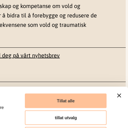
nskap og kompetanse om vold og
r å bidra til å forebygge og redusere de
sekvensene som vold og traumatisk
 deg på vårt nyhetsbrev
Sosiale medier
Tillat alle
re
Facebook
tillat utvalg
LinkedIn