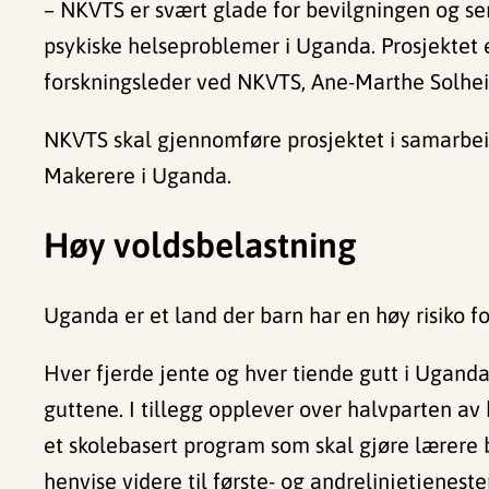
– NKVTS er svært glade for bevilgningen og ser 
psykiske helseproblemer i Uganda. Prosjektet e
forskningsleder ved NKVTS, Ane-Marthe Solhei
NKVTS skal gjennomføre prosjektet i samarbei
Makerere i Uganda.
Høy voldsbelastning
Uganda er et land der barn har en høy risiko for
Hver fjerde jente og hver tiende gutt i Ugand
guttene. I tillegg opplever over halvparten av
et skolebasert program som skal gjøre lærere b
henvise videre til første- og andrelinjetjenest