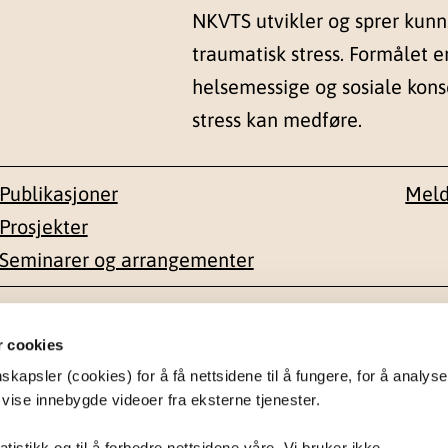
NKVTS utvikler og sprer kun
traumatisk stress. Formålet e
helsemessige og sosiale kon
stress kan medføre.
Publikasjoner
Meld
Prosjekter
Seminarer og arrangementer
esse
Kontakt
r cookies
apsler (cookies) for å få nettsidene til å fungere, for å analyse
en 1-3
22 59 55 00
 vise innebygde videoer fra eksterne tjenester.
postmottak@nkvts.no
atistikk og til å forbedre nettsidene våre. Vi bruker ikke