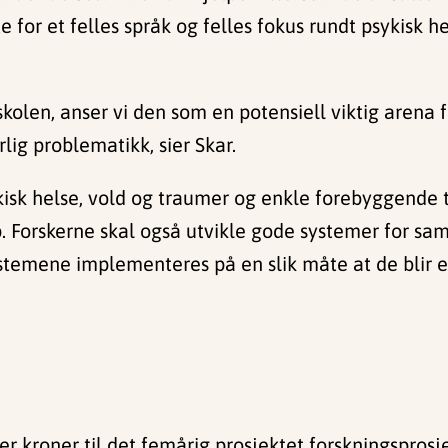
for et felles språk og felles fokus rundt psykisk he
skolen, anser vi den som en potensiell viktig arena
lig problematikk, sier Skar.
ykisk helse, vold og traumer og enkle forebyggende t
. Forskerne skal også utvikle gode systemer for sa
systemene implementeres på en slik måte at de blir e
er kroner til det femårig prosjektet forskningspros