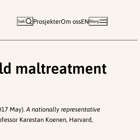
Prosjekter
Om oss
EN
Søk
Meny
ild maltreatment
2017 May).
A nationally representative
fessor Karestan Koenen, Harvard,