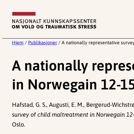
Hopp
til
innhold
Hjem
/
Publikasjoner
/
A nationally representative surve
A nationally repres
in Norwegain 12-15
Hafstad, G. S., Augusti, E. M., Bergerud-Wichs
survey of child maltreatment in Norwegain 12-
Oslo.