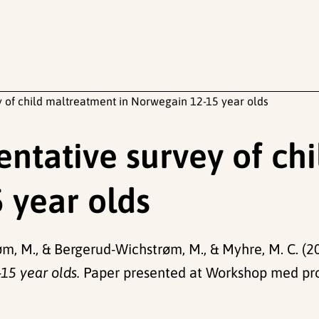
y of child maltreatment in Norwegain 12-15 year olds
entative survey of ch
 year olds
trøm, M., & Bergerud-Wichstrøm, M., & Myhre, M. C. (
15 year olds.
Paper presented at Workshop med pro