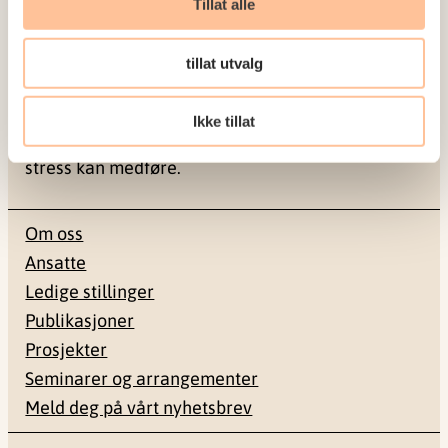
Tillat alle
NKVTS utvikler og sprer kunnskap og kompetanse
tillat utvalg
om vold og traumatisk stress. Formålet er å bidra
til å forebygge og redusere de helsemessige og
Ikke tillat
sosiale konsekvensene som vold og traumatisk
stress kan medføre.
Om oss
Ansatte
Ledige stillinger
Publikasjoner
Prosjekter
Seminarer og arrangementer
Meld deg på vårt nyhetsbrev