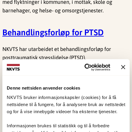
med flyktninger i kommunen, i mottak, skole og
barnehager, og helse- og omsorgstjenester.
Behandlingsforløp for PTSD
NKVTS har utarbeidet et behandlingsforløp for
posttraumatisk stresslidelse (PTSD).
Dokumentet er ment som en støtte til klinikker, ledere
og terapeuter i helsetjenestene i deres arbeid med
Denne nettsiden anvender cookies
pasienter som har posttraumatisk stresslidelse.
NKVTS bruker informasjonskapsler (cookies) for å få
nettsidene til å fungere, for å analysere bruk av nettstedet
Veiledere og håndbøker
og for å vise innebygde videoer fra eksterne tjenester.
Informasjonen brukes til statistikk og til å forbedre
NKVTS har utviklet ulike veiledere, veivisere og