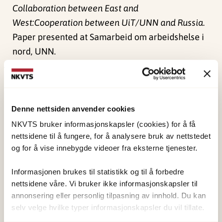
Collaboration between East and
West:Cooperation between UiT/UNN and Russia.
Paper presented at Samarbeid om arbeidshelse i
nord, UNN.
Publisert:
4. juni 2024
Sist redigert:
1. juni 2026
Denne nettsiden anvender cookies
NKVTS bruker informasjonskapsler (cookies) for å få
nettsidene til å fungere, for å analysere bruk av nettstedet
og for å vise innebygde videoer fra eksterne tjenester.
NKVTS utvikler og sprer kunnskap og kompetanse
Informasjonen brukes til statistikk og til å forbedre
om vold og traumatisk stress. Formålet er å bidra
nettsidene våre. Vi bruker ikke informasjonskapsler til
annonsering eller personlig tilpasning av innhold. Du kan
til å forebygge og redusere de helsemessige og
selv velge hvilke typer informasjonskapsler du vil tillate.
sosiale konsekvensene som vold og traumatisk