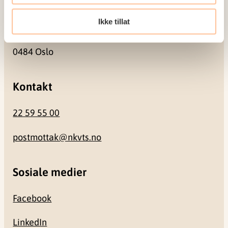
Besøksadresse
Ikke tillat
Gullhaugveien 1-3
0484 Oslo
Kontakt
22 59 55 00
postmottak@nkvts.no
Sosiale medier
Facebook
LinkedIn