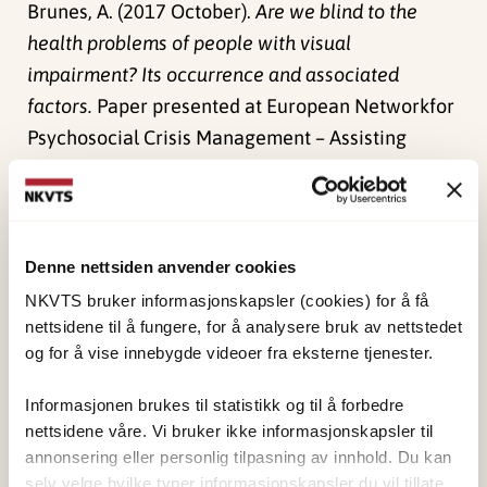
Brunes, A. (2017 October).
Are we blind to the
health problems of people with visual
impairment? Its occurrence and associated
factors.
Paper presented at European Networkfor
Psychosocial Crisis Management – Assisting
Disabled in Crisis, Køln.
Publisert:
4. juni 2024
Sist redigert:
1. juni 2026
Denne nettsiden anvender cookies
NKVTS bruker informasjonskapsler (cookies) for å få
nettsidene til å fungere, for å analysere bruk av nettstedet
og for å vise innebygde videoer fra eksterne tjenester.
Informasjonen brukes til statistikk og til å forbedre
NKVTS utvikler og sprer kunnskap og kompetanse
nettsidene våre. Vi bruker ikke informasjonskapsler til
om vold og traumatisk stress. Formålet er å bidra
annonsering eller personlig tilpasning av innhold. Du kan
selv velge hvilke typer informasjonskapsler du vil tillate.