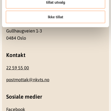
0409 Oslo
tillat utvalg
Ikke tillat
Besøksadresse
Gullhaugveien 1-3
0484 Oslo
Kontakt
22 59 55 00
postmottak@nkvts.no
Sosiale medier
Facebook