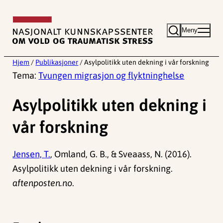
Hopp
til
Meny
innhold
Hjem
/
Publikasjoner
/
Asylpolitikk uten dekning i vår forskning
Tema:
Tvungen migrasjon og flyktninghelse
Asylpolitikk uten dekning i
vår forskning
Jensen, T.
, Omland, G. B., & Sveaass, N. (2016).
Asylpolitikk uten dekning i vår forskning.
aftenposten.no
.