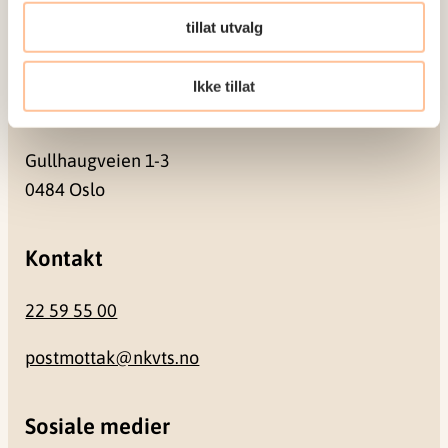
Pb. 181 Nydalen
tillat utvalg
0409 Oslo
Ikke tillat
Besøksadresse
Gullhaugveien 1-3
0484 Oslo
Kontakt
22 59 55 00
postmottak@nkvts.no
Sosiale medier