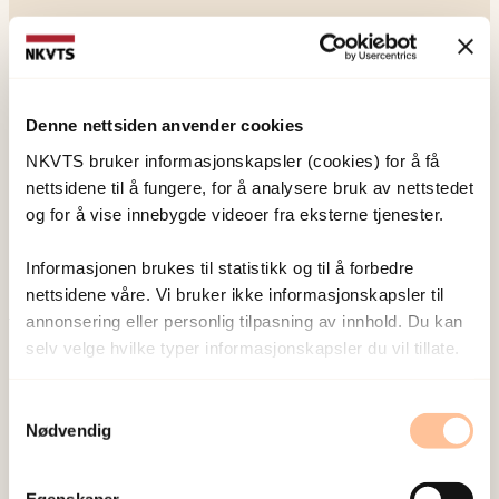
Denne nettsiden anvender cookies
NKVTS utvikler og sprer kunnskap og kompetanse
NKVTS bruker informasjonskapsler (cookies) for å få
om vold og traumatisk stress. Formålet er å bidra
nettsidene til å fungere, for å analysere bruk av nettstedet
til å forebygge og redusere de helsemessige og
og for å vise innebygde videoer fra eksterne tjenester.
sosiale konsekvensene som vold og traumatisk
Informasjonen brukes til statistikk og til å forbedre
stress kan medføre.
nettsidene våre. Vi bruker ikke informasjonskapsler til
annonsering eller personlig tilpasning av innhold. Du kan
Om oss
selv velge hvilke typer informasjonskapsler du vil tillate.
Ansatte
Samtykkevalg
Ledige stillinger
Nødvendig
Publikasjoner
Prosjekter