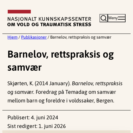
Hopp
til
Meny
innhold
Hjem
/
Publikasjoner
/
Barnelov, rettspraksis og samvær
Barnelov, rettspraksis og
samvær
Skjørten, K. (2014 January).
Barnelov, rettspraksis
og samvær.
Foredrag på Temadag om samvær
mellom barn og foreldre i voldssaker, Bergen.
Publisert:
4. juni 2024
Sist redigert:
1. juni 2026