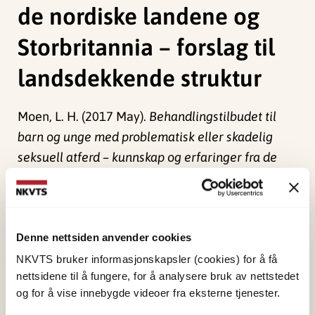
de nordiske landene og
Storbritannia – forslag til
landsdekkende struktur
Moen, L. H. (2017 May).
Behandlingstilbudet til
barn og unge med problematisk eller skadelig
seksuell atferd – kunnskap og erfaringer fra de
nordiske landene og Storbritannia – forslag til
landsdekkende struktur.
Foredrag på
Barnelegeforeningens vårmøte, Union Scene,
Denne nettsiden anvender cookies
Drammen.
NKVTS bruker informasjonskapsler (cookies) for å få
nettsidene til å fungere, for å analysere bruk av nettstedet
Publisert:
4. juni 2024
og for å vise innebygde videoer fra eksterne tjenester.
Sist redigert:
1. juni 2026