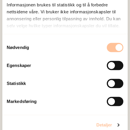
Informasjonen brukes til statistikk og til å forbedre
nettsidene våre. Vi bruker ikke informasjonskapsler til
annonsering eller personlig tilpasning av innhold. Du kan
selv velge hvilke typer informasjonskapsler du vil tillate.
NKVTS utvikler og sprer kunnskap og kompetanse
Samtykkevalg
om vold og traumatisk stress. Formålet er å bidra
Nødvendig
til å forebygge og redusere de helsemessige og
sosiale konsekvensene som vold og traumatisk
Egenskaper
stress kan medføre.
Statistikk
Om oss
Ansatte
Markedsføring
Ledige stillinger
Publikasjoner
Prosjekter
Detaljer