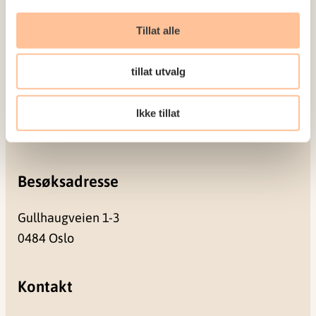
Seminarer og arrangementer
Meld deg på vårt nyhetsbrev
Tillat alle
tillat utvalg
Postadresse
Pb. 181 Nydalen
Ikke tillat
0409 Oslo
Besøksadresse
Gullhaugveien 1-3
0484 Oslo
Kontakt