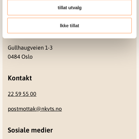
Pb. 181 Nydalen
tillat utvalg
0409 Oslo
Ikke tillat
Besøksadresse
Gullhaugveien 1-3
0484 Oslo
Kontakt
22 59 55 00
postmottak@nkvts.no
Sosiale medier