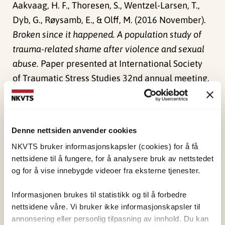
Aakvaag, H. F., Thoresen, S., Wentzel-Larsen, T.,
Dyb, G., Røysamb, E., & Olff, M. (2016 November).
Broken since it happened. A population study of
trauma-related shame after violence and sexual
abuse.
Paper presented at International Society
of Traumatic Stress Studies 32nd annual meeting,
Dallas, Texas.
Publisert:
4. juni 2024
Denne nettsiden anvender cookies
Sist redigert:
1. juni 2026
NKVTS bruker informasjonskapsler (cookies) for å få
nettsidene til å fungere, for å analysere bruk av nettstedet
og for å vise innebygde videoer fra eksterne tjenester.
Informasjonen brukes til statistikk og til å forbedre
nettsidene våre. Vi bruker ikke informasjonskapsler til
NKVTS utvikler og sprer kunnskap og kompetanse
annonsering eller personlig tilpasning av innhold. Du kan