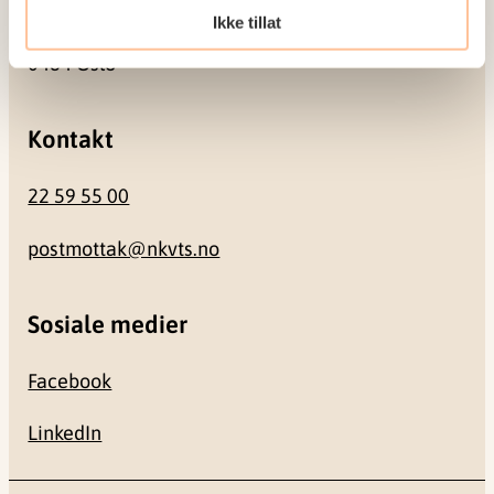
Ikke tillat
Gullhaugveien 1-3
0484 Oslo
Kontakt
22 59 55 00
postmottak@nkvts.no
Sosiale medier
Facebook
LinkedIn