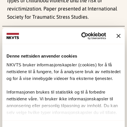
types of childhood violence and the risk of
revictimization.
Paper presented at International
Society for Traumatic Stress Studies.
Publisert:
4. juni 2024
Sist redigert:
1. juni 2026
Denne nettsiden anvender cookies
NKVTS bruker informasjonskapsler (cookies) for å få
nettsidene til å fungere, for å analysere bruk av nettstedet
og for å vise innebygde videoer fra eksterne tjenester.
NKVTS utvikler og sprer kunnskap og kompetanse
om vold og traumatisk stress. Formålet er å bidra
Informasjonen brukes til statistikk og til å forbedre
nettsidene våre. Vi bruker ikke informasjonskapsler til
til å forebygge og redusere de helsemessige og
annonsering eller personlig tilpasning av innhold. Du kan
sosiale konsekvensene som vold og traumatisk
selv velge hvilke typer informasjonskapsler du vil tillate.
stress kan medføre.