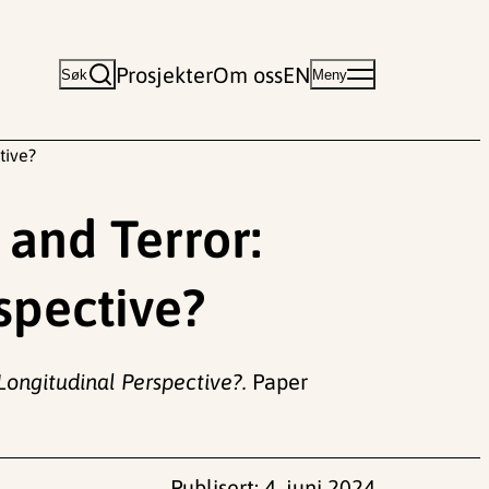
Prosjekter
Om oss
EN
Søk
Meny
tive?
 and Terror:
spective?
Longitudinal Perspective?.
Paper
Publisert:
4. juni 2024