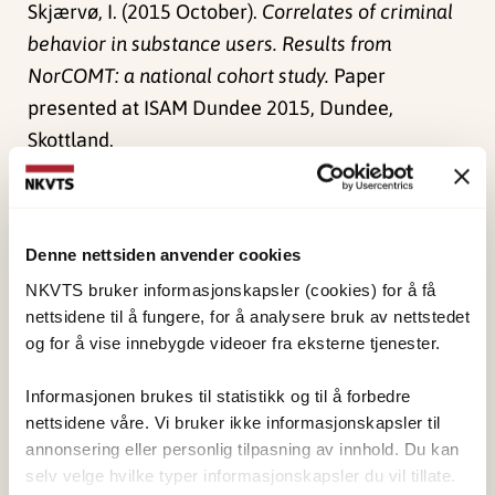
Skjærvø, I. (2015 October).
Correlates of criminal
behavior in substance users. Results from
NorCOMT: a national cohort study.
Paper
presented at ISAM Dundee 2015, Dundee,
Skottland.
Publisert:
4. juni 2024
Sist redigert:
1. juni 2026
Denne nettsiden anvender cookies
NKVTS bruker informasjonskapsler (cookies) for å få
nettsidene til å fungere, for å analysere bruk av nettstedet
og for å vise innebygde videoer fra eksterne tjenester.
Informasjonen brukes til statistikk og til å forbedre
NKVTS utvikler og sprer kunnskap og kompetanse
nettsidene våre. Vi bruker ikke informasjonskapsler til
om vold og traumatisk stress. Formålet er å bidra
annonsering eller personlig tilpasning av innhold. Du kan
til å forebygge og redusere de helsemessige og
selv velge hvilke typer informasjonskapsler du vil tillate.