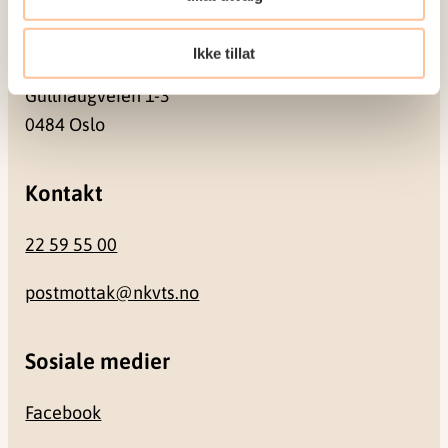
Besøksadresse
Ikke tillat
Gullhaugveien 1-3
0484 Oslo
Kontakt
22 59 55 00
postmottak@nkvts.no
Sosiale medier
Facebook