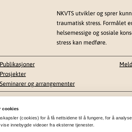
NKVTS utvikler og sprer kun
traumatisk stress. Formålet e
helsemessige og sosiale kon
stress kan medføre.
Publikasjoner
Meld
Prosjekter
Seminarer og arrangementer
esse
Kontakt
r cookies
apsler (cookies) for å få nettsidene til å fungere, for å analyse
en 1-3
22 59 55 00
 vise innebygde videoer fra eksterne tjenester.