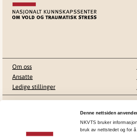
Om oss
Ansatte
Ledige stillinger
Postadresse
Besøksadr
Denne nettsiden anvende
NKVTS bruker informasjonsk
Pb. 181 Nydalen
Gullhaugvei
bruk av nettstedet og for å