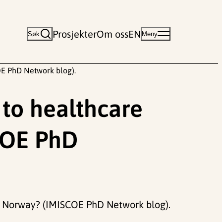
Prosjekter
Om oss
EN
Søk
Meny
OE PhD Network blog).
 to healthcare
SCOE PhD
 in Norway? (IMISCOE PhD Network blog).