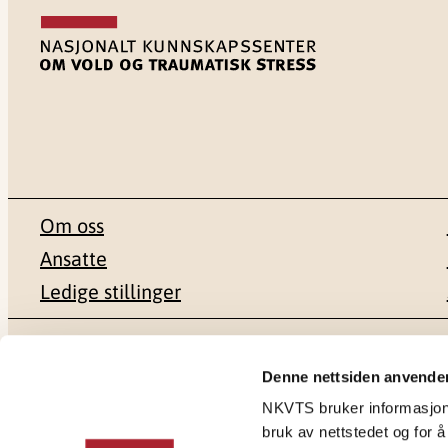
Om oss
Ansatte
Ledige stillinger
Postadresse
Besøksadr
Denne nettsiden anvende
NKVTS bruker informasjonsk
Pb. 181 Nydalen
Gullhaugvei
bruk av nettstedet og for å