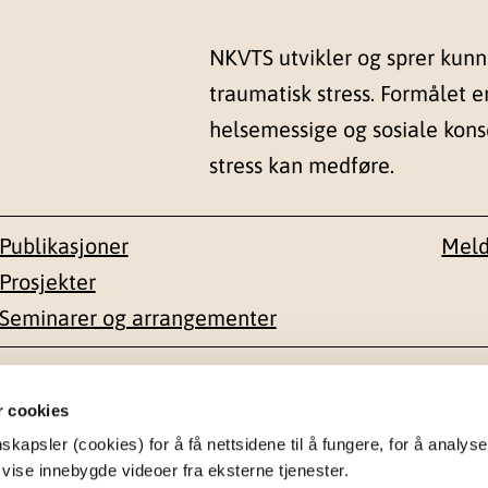
NKVTS utvikler og sprer kun
traumatisk stress. Formålet e
helsemessige og sosiale kon
stress kan medføre.
Publikasjoner
Meld
Prosjekter
Seminarer og arrangementer
esse
Kontakt
r cookies
apsler (cookies) for å få nettsidene til å fungere, for å analyse
en 1-3
22 59 55 00
 vise innebygde videoer fra eksterne tjenester.