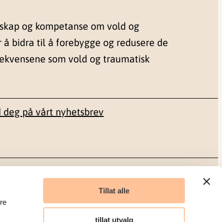
nskap og kompetanse om vold og
r å bidra til å forebygge og redusere de
sekvensene som vold og traumatisk
 deg på vårt nyhetsbrev
Sosiale medier
Tillat alle
re
Facebook
tillat utvalg