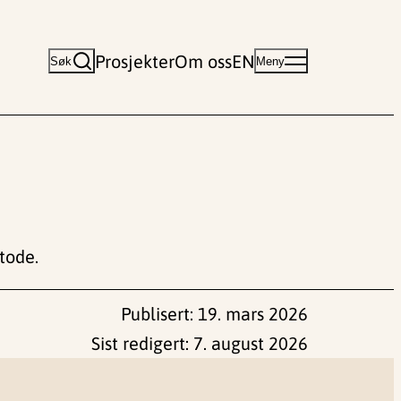
Prosjekter
Om oss
EN
Søk
Meny
etode.
Publisert:
19. mars 2026
Sist redigert:
7. august 2026