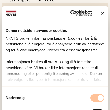
Denne nettsiden anvender cookies
NKVTS utvikler og sprer kunnskap og kompetanse
NKVTS bruker informasjonskapsler (cookies) for å få
om vold og traumatisk stress. Formålet er å bidra
nettsidene til å fungere, for å analysere bruk av nettstedet
og for å vise innebygde videoer fra eksterne tjenester.
til å forebygge og redusere de helsemessige og
sosiale konsekvensene som vold og traumatisk
Informasjonen brukes til statistikk og til å forbedre
stress kan medføre.
nettsidene våre. Vi bruker ikke informasjonskapsler til
annonsering eller personlig tilpasning av innhold. Du kan
selv velge hvilke typer informasjonskapsler du vil tillate.
Om oss
Ansatte
Samtykkevalg
Ledige stillinger
Nødvendig
Publikasjoner