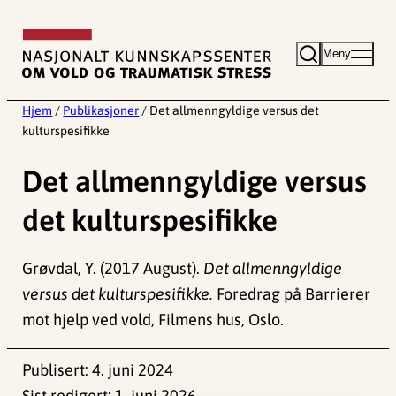
Hopp
til
Meny
innhold
Hjem
/
Publikasjoner
/
Det allmenngyldige versus det
kulturspesifikke
Det allmenngyldige versus
det kulturspesifikke
Grøvdal, Y. (2017 August).
Det allmenngyldige
versus det kulturspesifikke.
Foredrag på Barrierer
mot hjelp ved vold, Filmens hus, Oslo.
Publisert:
4. juni 2024
Sist redigert:
1. juni 2026