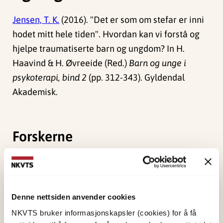
Jensen, T. K.
(2016). "Det er som om stefar er inni
hodet mitt hele tiden". Hvordan kan vi forstå og
hjelpe traumatiserte barn og ungdom? In H.
Haavind & H. Øvreeide (Red.)
Barn og unge i
psykoterapi, bind 2
(pp. 312-343). Gyldendal
Akademisk.
Forskerne
Jensen, Tine Kristin
Forsker I
Vis profil
Denne nettsiden anvender cookies
NKVTS bruker informasjonskapsler (cookies) for å få