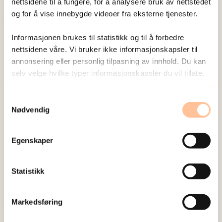
nettsidene til å fungere, for å analysere bruk av nettstedet
og for å vise innebygde videoer fra eksterne tjenester.
Publisert:
19. mars 2026
Informasjonen brukes til statistikk og til å forbedre
Sist redigert:
6. august 2026
nettsidene våre. Vi bruker ikke informasjonskapsler til
annonsering eller personlig tilpasning av innhold. Du kan
selv velge hvilke typer informasjonskapsler du vil tillate.
Samtykkevalg
Nødvendig
NKVTS utvikler og sprer kunnskap og kompetanse
om vold og traumatisk stress. Formålet er å bidra
Egenskaper
til å forebygge og redusere de helsemessige og
sosiale konsekvensene som vold og traumatisk
Statistikk
stress kan medføre.
Markedsføring
Om oss