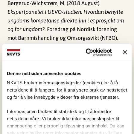
Bergerud-Wichstrøm, M. (2018 August).
Ekspertpanelet i UEVO-studien: Hvordan benytte
ungdoms kompetanse direkte inn i et prosjekt om
og for ungdom?.
Foredrag på Nordisk forening
mot Barnmishandling og Omsorgssvikt (NFBO),
Tórshavn.
Publisert:
4. juni 2024
Sist redigert:
1. juni 2026
Denne nettsiden anvender cookies
NKVTS bruker informasjonskapsler (cookies) for å få
nettsidene til å fungere, for å analysere bruk av nettstedet
og for å vise innebygde videoer fra eksterne tjenester.
Informasjonen brukes til statistikk og til å forbedre
NKVTS utvikler og sprer kunnskap og kompetanse
nettsidene våre. Vi bruker ikke informasjonskapsler til
om vold og traumatisk stress. Formålet er å bidra
annonsering eller personlig tilpasning av innhold. Du kan
selv velge hvilke typer informasjonskapsler du vil tillate.