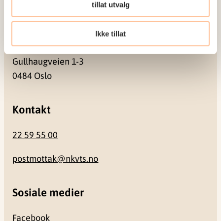
0409 Oslo
tillat utvalg
Ikke tillat
Besøksadresse
Gullhaugveien 1-3
0484 Oslo
Kontakt
22 59 55 00
postmottak@nkvts.no
Sosiale medier
Facebook