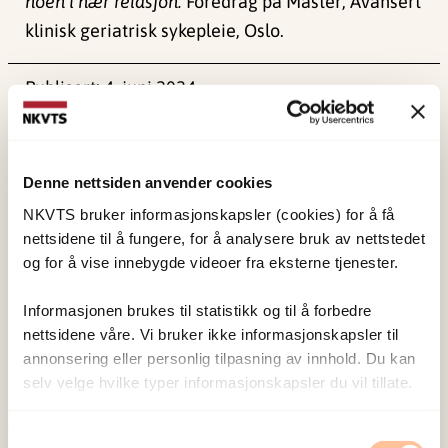
noen i nær relasjon.
Foredrag på Master; Avansert
klinisk geriatrisk sykepleie, Oslo.
Publisert:
4. juni 2024
Sist redigert:
1. juni 2026
Denne nettsiden anvender cookies
NKVTS bruker informasjonskapsler (cookies) for å få
nettsidene til å fungere, for å analysere bruk av nettstedet
og for å vise innebygde videoer fra eksterne tjenester.
NKVTS utvikler og sprer kunnskap og kompetanse
om vold og traumatisk stress. Formålet er å bidra
Informasjonen brukes til statistikk og til å forbedre
til å forebygge og redusere de helsemessige og
nettsidene våre. Vi bruker ikke informasjonskapsler til
sosiale konsekvensene som vold og traumatisk
annonsering eller personlig tilpasning av innhold. Du kan
selv velge hvilke typer informasjonskapsler du vil tillate.
stress kan medføre.
Samtykkevalg