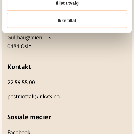
0409 Oslo
tillat utvalg
Ikke tillat
Besøksadresse
Gullhaugveien 1-3
0484 Oslo
Kontakt
22 59 55 00
postmottak@nkvts.no
Sosiale medier
Facebook