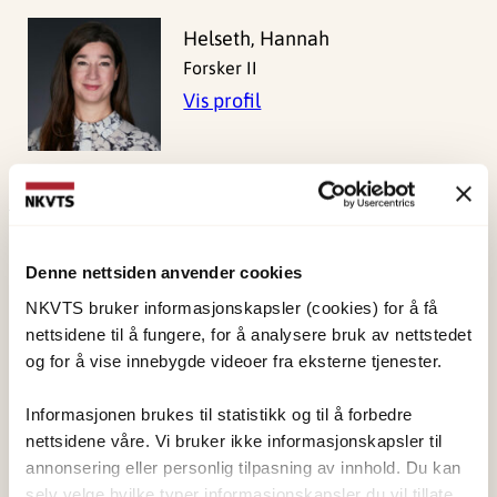
Helseth, Hannah
Forsker II
Vis profil
Publisert:
19. mars 2026
Sist redigert:
9. august 2026
Denne nettsiden anvender cookies
NKVTS bruker informasjonskapsler (cookies) for å få
nettsidene til å fungere, for å analysere bruk av nettstedet
og for å vise innebygde videoer fra eksterne tjenester.
Informasjonen brukes til statistikk og til å forbedre
NKVTS utvikler og sprer kunnskap og kompetanse
nettsidene våre. Vi bruker ikke informasjonskapsler til
annonsering eller personlig tilpasning av innhold. Du kan
om vold og traumatisk stress. Formålet er å bidra
selv velge hvilke typer informasjonskapsler du vil tillate.