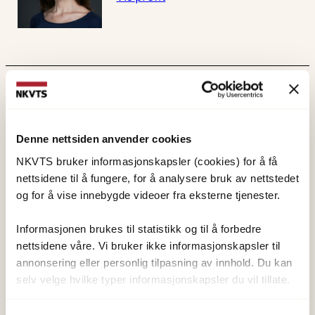
Publisert:
19. mars 2026
Sist redigert:
6. august 2026
Denne nettsiden anvender cookies
NKVTS bruker informasjonskapsler (cookies) for å få
nettsidene til å fungere, for å analysere bruk av nettstedet
og for å vise innebygde videoer fra eksterne tjenester.
NKVTS utvikler og sprer kunnskap og kompetanse
Informasjonen brukes til statistikk og til å forbedre
om vold og traumatisk stress. Formålet er å bidra
nettsidene våre. Vi bruker ikke informasjonskapsler til
til å forebygge og redusere de helsemessige og
annonsering eller personlig tilpasning av innhold. Du kan
sosiale konsekvensene som vold og traumatisk
selv velge hvilke typer informasjonskapsler du vil tillate.
stress kan medføre.