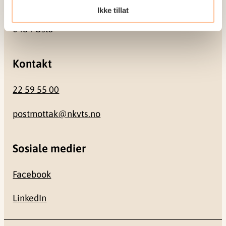
Ikke tillat
Gullhaugveien 1-3
0484 Oslo
Kontakt
22 59 55 00
postmottak@nkvts.no
Sosiale medier
Facebook
LinkedIn