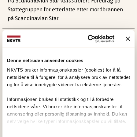
fra Scandinavian Star-katastrofen.
Foredrag på
Støttegruppen for etterlatte etter mordbrannen
på Scandinavian Star.
Publisert:
4. juni 2024
Sist redigert:
1. juni 2026
Denne nettsiden anvender cookies
NKVTS bruker informasjonskapsler (cookies) for å få
nettsidene til å fungere, for å analysere bruk av nettstedet
og for å vise innebygde videoer fra eksterne tjenester.
NKVTS utvikler og sprer kunnskap og kompetanse
om vold og traumatisk stress. Formålet er å bidra
Informasjonen brukes til statistikk og til å forbedre
nettsidene våre. Vi bruker ikke informasjonskapsler til
til å forebygge og redusere de helsemessige og
annonsering eller personlig tilpasning av innhold. Du kan
sosiale konsekvensene som vold og traumatisk
selv velge hvilke typer informasjonskapsler du vil tillate.
stress kan medføre.