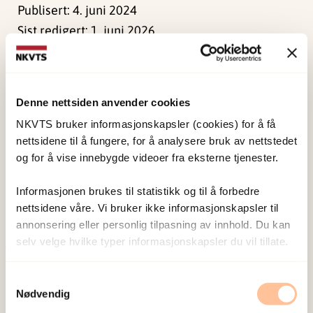
Publisert:
4. juni 2024
Sist redigert:
1. juni 2026
Denne nettsiden anvender cookies
NKVTS bruker informasjonskapsler (cookies) for å få
NKVTS utvikler og sprer kunnskap og kompetanse
nettsidene til å fungere, for å analysere bruk av nettstedet
om vold og traumatisk stress. Formålet er å bidra
og for å vise innebygde videoer fra eksterne tjenester.
til å forebygge og redusere de helsemessige og
Informasjonen brukes til statistikk og til å forbedre
sosiale konsekvensene som vold og traumatisk
nettsidene våre. Vi bruker ikke informasjonskapsler til
stress kan medføre.
annonsering eller personlig tilpasning av innhold. Du kan
selv velge hvilke typer informasjonskapsler du vil tillate.
Om oss
Samtykkevalg
Ansatte
Nødvendig
Ledige stillinger