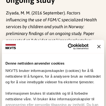
Ziyada, M. M. (2016 September).
Factors
influencing the use of FGM/C specialized Health
services by children and youth in Norway:
preliminary findings of an ongoing study.
Paper
presented at Arbeidet mot kjønnslemlestelse:
status og veien videre, Oslo.
Publisert:
4. juni 2024
Denne nettsiden anvender cookies
Sist redigert:
1. juni 2026
NKVTS bruker informasjonskapsler (cookies) for å få
nettsidene til å fungere, for å analysere bruk av nettstedet
og for å vise innebygde videoer fra eksterne tjenester.
Informasjonen brukes til statistikk og til å forbedre
nettsidene våre. Vi bruker ikke informasjonskapsler til
NKVTS utvikler og sprer kunnskap og kompetanse
annonsering eller personlig tilpasning av innhold. Du kan