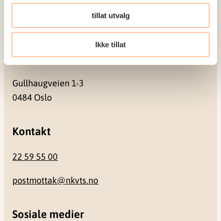
Pb. 181 Nydalen
tillat utvalg
0409 Oslo
Ikke tillat
Besøksadresse
Gullhaugveien 1-3
0484 Oslo
Kontakt
22 59 55 00
postmottak@nkvts.no
Sosiale medier