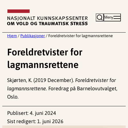
Hopp
til
Meny
innhold
Hjem
/
Publikasjoner
/
Foreldretvister for lagmannsrettene
Foreldretvister for
lagmannsrettene
Skjørten, K. (2019 December).
Foreldretvister for
lagmannsrettene.
Foredrag på Barnelovutvalget,
Oslo.
Publisert:
4. juni 2024
Sist redigert:
1. juni 2026