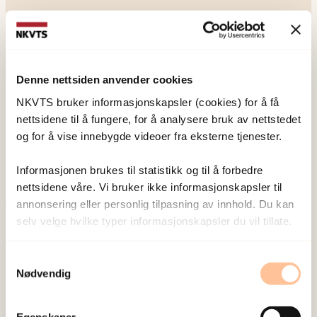
Denne nettsiden anvender cookies
NKVTS utvikler og sprer kunnskap og kompetanse
NKVTS bruker informasjonskapsler (cookies) for å få
om vold og traumatisk stress. Formålet er å bidra
nettsidene til å fungere, for å analysere bruk av nettstedet
til å forebygge og redusere de helsemessige og
og for å vise innebygde videoer fra eksterne tjenester.
sosiale konsekvensene som vold og traumatisk
Informasjonen brukes til statistikk og til å forbedre
stress kan medføre.
nettsidene våre. Vi bruker ikke informasjonskapsler til
annonsering eller personlig tilpasning av innhold. Du kan
Om oss
selv velge hvilke typer informasjonskapsler du vil tillate.
Ansatte
Samtykkevalg
Ledige stillinger
Nødvendig
Publikasjoner
Prosjekter