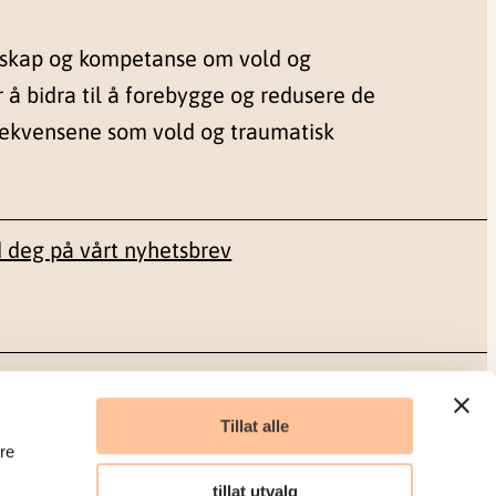
nskap og kompetanse om vold og
r å bidra til å forebygge og redusere de
sekvensene som vold og traumatisk
 deg på vårt nyhetsbrev
Sosiale medier
Tillat alle
re
Facebook
tillat utvalg