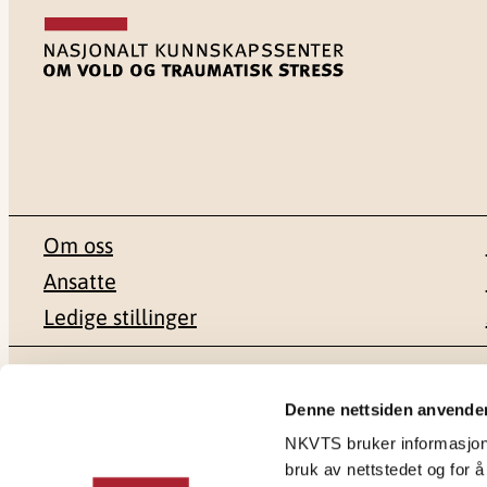
Om oss
Ansatte
Ledige stillinger
Postadresse
Besøksadr
Denne nettsiden anvende
NKVTS bruker informasjonsk
Pb. 181 Nydalen
Gullhaugvei
bruk av nettstedet og for å