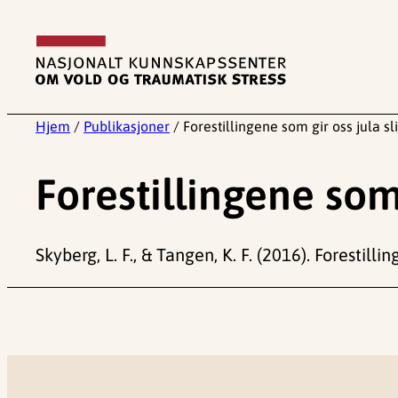
Hopp
til
innhold
Hjem
/
Publikasjoner
/
Forestillingene som gir oss jula sli
Forestillingene som 
Skyberg, L. F., & Tangen, K. F. (2016). Forestilli