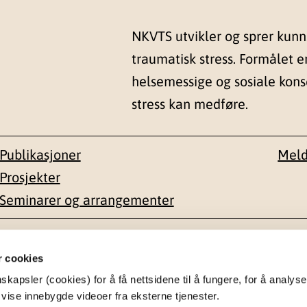
NKVTS utvikler og sprer kun
traumatisk stress. Formålet e
helsemessige og sosiale kon
stress kan medføre.
Publikasjoner
Meld
Prosjekter
Seminarer og arrangementer
esse
Kontakt
r cookies
apsler (cookies) for å få nettsidene til å fungere, for å analyse
en 1-3
22 59 55 00
 vise innebygde videoer fra eksterne tjenester.