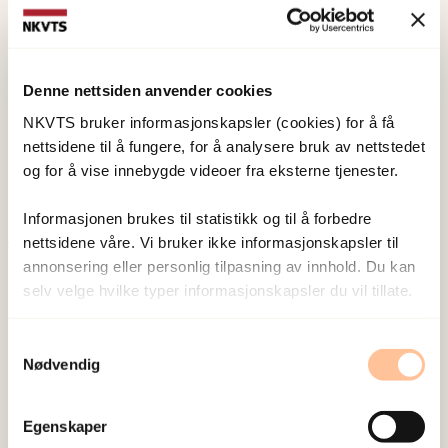
NKVTS utvikler og sprer kunnskap og kompetanse
Denne nettsiden anvender cookies
om vold og traumatisk stress. Formålet er å bidra
NKVTS bruker informasjonskapsler (cookies) for å få
til å forebygge og redusere de helsemessige og
nettsidene til å fungere, for å analysere bruk av nettstedet
sosiale konsekvensene som vold og traumatisk
og for å vise innebygde videoer fra eksterne tjenester.
stress kan medføre.
Informasjonen brukes til statistikk og til å forbedre
nettsidene våre. Vi bruker ikke informasjonskapsler til
Om oss
annonsering eller personlig tilpasning av innhold. Du kan
selv velge hvilke typer informasjonskapsler du vil tillate.
Ansatte
Ledige stillinger
Samtykkevalg
Publikasjoner
Nødvendig
Prosjekter
Seminarer og arrangementer
Egenskaper
Meld deg på vårt nyhetsbrev