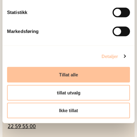
Statistikk
Postadresse
Markedsføring
Pb. 181 Nydalen
0409 Oslo
Detaljer
Besøksadresse
Tillat alle
Gullhaugveien 1-3
0484 Oslo
tillat utvalg
Kontakt
Ikke tillat
22 59 55 00