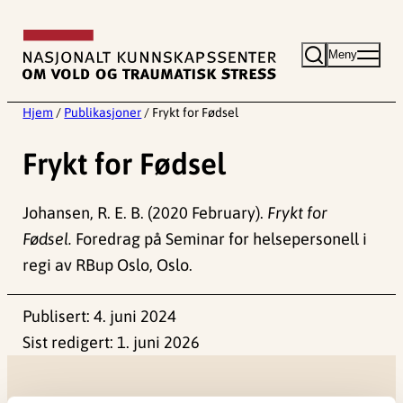
Hopp
til
Meny
innhold
Hjem
/
Publikasjoner
/
Frykt for Fødsel
Frykt for Fødsel
Johansen, R. E. B. (2020 February).
Frykt for
Fødsel.
Foredrag på Seminar for helsepersonell i
regi av RBup Oslo, Oslo.
Publisert:
4. juni 2024
Sist redigert:
1. juni 2026