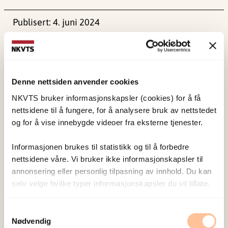
Publisert:
4. juni 2024
Sist redigert:
1. juni 2026
Denne nettsiden anvender cookies
NKVTS bruker informasjonskapsler (cookies) for å få
nettsidene til å fungere, for å analysere bruk av nettstedet
NKVTS utvikler og sprer kunnskap og kompetanse
og for å vise innebygde videoer fra eksterne tjenester.
om vold og traumatisk stress. Formålet er å bidra
til å forebygge og redusere de helsemessige og
Informasjonen brukes til statistikk og til å forbedre
sosiale konsekvensene som vold og traumatisk
nettsidene våre. Vi bruker ikke informasjonskapsler til
annonsering eller personlig tilpasning av innhold. Du kan
stress kan medføre.
selv velge hvilke typer informasjonskapsler du vil tillate.
Om oss
Samtykkevalg
Ansatte
Nødvendig