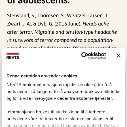
Stensland, S., Thoresen, S., Wentzel-Larsen, T.,
Zwart, J. A., & Dyb, G. (2015 June).
Heads ache
after terror. Migraine and tension-type headache
in survivors of terror compared to a population-
based cohort of adolescents.
Paper presented at
ESTSS Conference 2015, Vilnius.
Publisert:
4. juni 2024
Denne nettsiden anvender cookies
Sist redigert:
1. juni 2026
NKVTS bruker informasjonskapsler (cookies) for å få
nettsidene til å fungere, for å analysere bruk av nettstedet
og for å vise innebygde videoer fra eksterne tjenester.
Informasjonen brukes til statistikk og til å forbedre
nettsidene våre. Vi bruker ikke informasjonskapsler til
NKVTS utvikler og sprer kunnskap og kompetanse
annonsering eller personlig tilpasning av innhold. Du kan