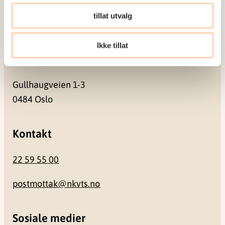
Pb. 181 Nydalen
tillat utvalg
0409 Oslo
Ikke tillat
Besøksadresse
Gullhaugveien 1-3
0484 Oslo
Kontakt
22 59 55 00
postmottak@nkvts.no
Sosiale medier