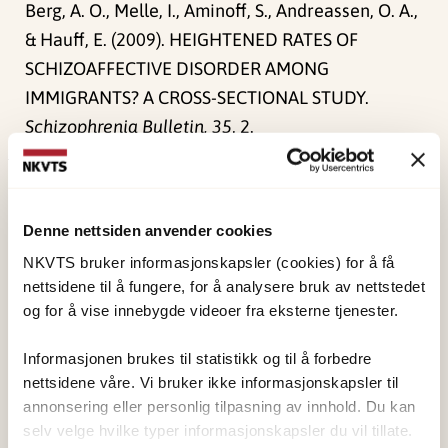
Berg, A. O., Melle, I., Aminoff, S., Andreassen, O. A.,
& Hauff, E. (2009). HEIGHTENED RATES OF
SCHIZOAFFECTIVE DISORDER AMONG
IMMIGRANTS? A CROSS-SECTIONAL STUDY.
Schizophrenia Bulletin, 35
, 2.
Publisert:
19. mars 2026
Sist redigert:
6. august 2026
Denne nettsiden anvender cookies
NKVTS bruker informasjonskapsler (cookies) for å få
nettsidene til å fungere, for å analysere bruk av nettstedet
og for å vise innebygde videoer fra eksterne tjenester.
Informasjonen brukes til statistikk og til å forbedre
NKVTS utvikler og sprer kunnskap og kompetanse
nettsidene våre. Vi bruker ikke informasjonskapsler til
om vold og traumatisk stress. Formålet er å bidra
annonsering eller personlig tilpasning av innhold. Du kan
til å forebygge og redusere de helsemessige og
selv velge hvilke typer informasjonskapsler du vil tillate.