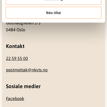
Besøksadresse
Ikke tillat
Gullhaugveien 1-3
0484 Oslo
Kontakt
22 59 55 00
postmottak@nkvts.no
Sosiale medier
Facebook