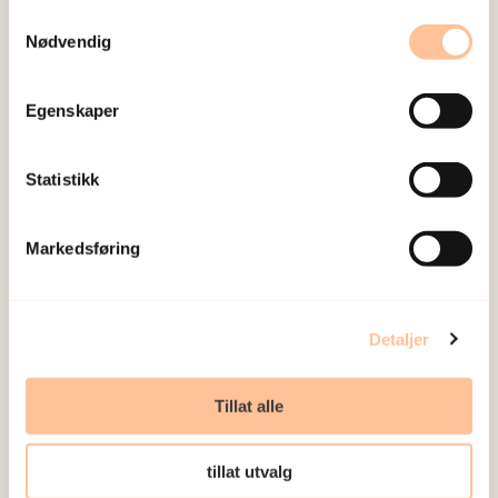
Samtykkevalg
Nødvendig
Om oss
Ansatte
Egenskaper
Ledige stillinger
Publikasjoner
Statistikk
Prosjekter
Seminarer og arrangementer
Markedsføring
Meld deg på vårt nyhetsbrev
Postadresse
Detaljer
Pb. 181 Nydalen
Tillat alle
0409 Oslo
tillat utvalg