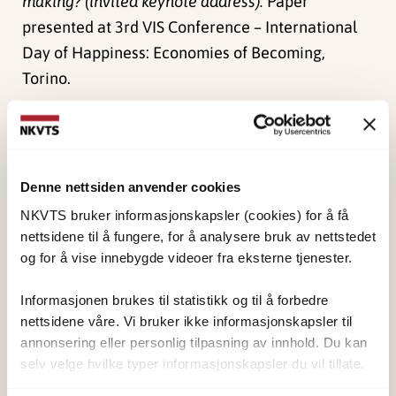
making? (invited keynote address).
Paper
presented at 3rd VIS Conference – International
Day of Happiness: Economies of Becoming,
Torino.
Publisert:
4. juni 2024
Sist redigert:
1. juni 2026
Denne nettsiden anvender cookies
NKVTS bruker informasjonskapsler (cookies) for å få
nettsidene til å fungere, for å analysere bruk av nettstedet
og for å vise innebygde videoer fra eksterne tjenester.
NKVTS utvikler og sprer kunnskap og kompetanse
Informasjonen brukes til statistikk og til å forbedre
om vold og traumatisk stress. Formålet er å bidra
nettsidene våre. Vi bruker ikke informasjonskapsler til
til å forebygge og redusere de helsemessige og
annonsering eller personlig tilpasning av innhold. Du kan
selv velge hvilke typer informasjonskapsler du vil tillate.
sosiale konsekvensene som vold og traumatisk
stress kan medføre.