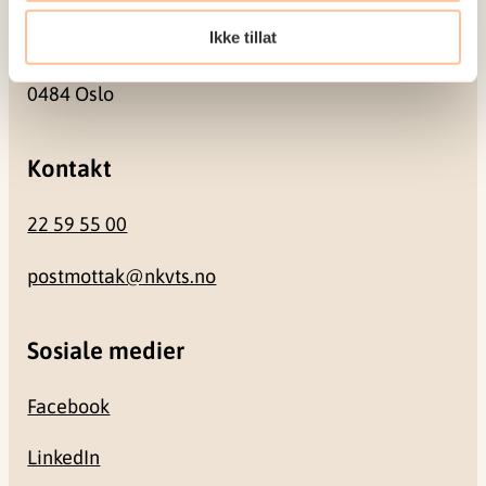
Besøksadresse
Ikke tillat
Gullhaugveien 1-3
0484 Oslo
Kontakt
22 59 55 00
postmottak@nkvts.no
Sosiale medier
Facebook
LinkedIn