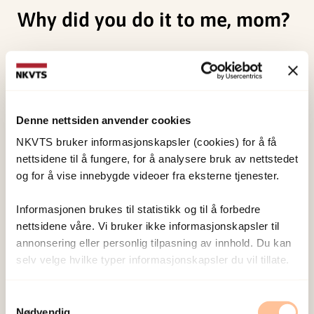
Why did you do it to me, mom?
Responsible for the subject content has been
Nasjonalt kunnskapssenter om vold og traumatisk
stress (NKVTS)
, producer
Cynergi Film
.
Download the movie with english subtitles
Denne nettsiden anvender cookies
here
(right click and select «save target as…»)
NKVTS bruker informasjonskapsler (cookies) for å få
nettsidene til å fungere, for å analysere bruk av nettstedet
og for å vise innebygde videoer fra eksterne tjenester.
Forskerne
Informasjonen brukes til statistikk og til å forbedre
nettsidene våre. Vi bruker ikke informasjonskapsler til
Grønlie, Runhild
annonsering eller personlig tilpasning av innhold. Du kan
Senior
selv velge hvilke typer informasjonskapsler du vil tillate.
kommunikasjonsrådgiver
og teamleder
Samtykkevalg
Vis profil
Nødvendig