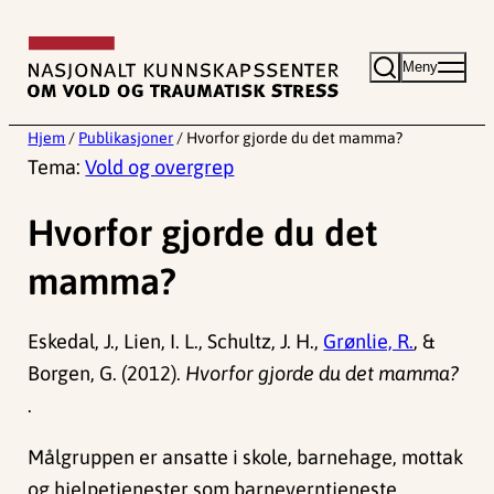
Hopp
til
Meny
innhold
Hjem
/
Publikasjoner
/
Hvorfor gjorde du det mamma?
Tema:
Vold og overgrep
Hvorfor gjorde du det
mamma?
Eskedal, J., Lien, I. L., Schultz, J. H.,
Grønlie, R.
, &
Borgen, G. (2012).
Hvorfor gjorde du det mamma?
.
Målgruppen er ansatte i skole, barnehage, mottak
og hjelpetjenester som barneverntjeneste,