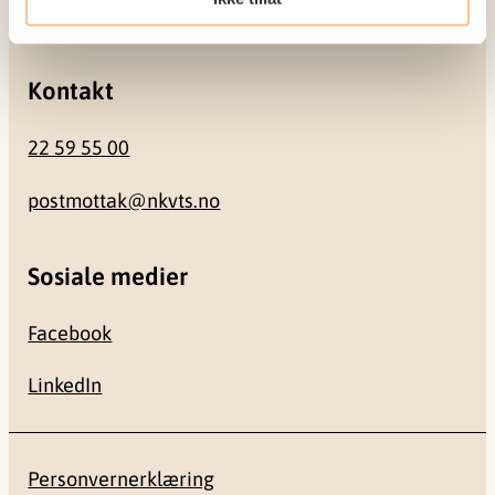
0484 Oslo
Kontakt
22 59 55 00
postmottak@nkvts.no
Sosiale medier
Facebook
LinkedIn
Personvernerklæring