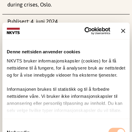
during crises, Oslo.
Publisert:
4. juni 2024
Sist redigert:
1. juni 2026
Denne nettsiden anvender cookies
NKVTS bruker informasjonskapsler (cookies) for å få
nettsidene til å fungere, for å analysere bruk av nettstedet
NKVTS utvikler og sprer kunnskap og kompetanse
og for å vise innebygde videoer fra eksterne tjenester.
om vold og traumatisk stress. Formålet er å bidra
Informasjonen brukes til statistikk og til å forbedre
til å forebygge og redusere de helsemessige og
nettsidene våre. Vi bruker ikke informasjonskapsler til
sosiale konsekvensene som vold og traumatisk
annonsering eller personlig tilpasning av innhold. Du kan
stress kan medføre.
selv velge hvilke typer informasjonskapsler du vil tillate.
Samtykkevalg
Om oss