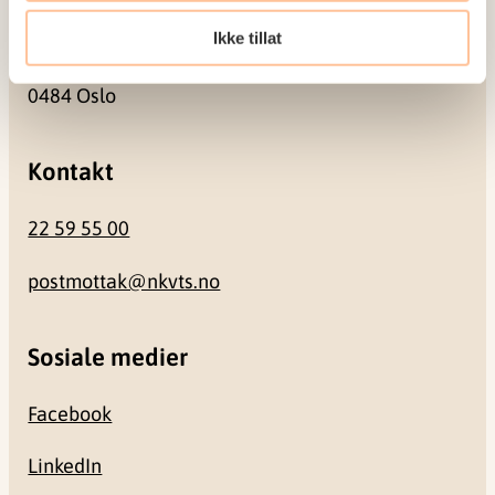
Besøksadresse
Ikke tillat
Gullhaugveien 1-3
0484 Oslo
Kontakt
22 59 55 00
postmottak@nkvts.no
Sosiale medier
Facebook
LinkedIn