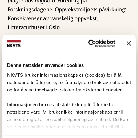
plager hos ungdom.
Foredrag på
Forskningsdagene. Oppvekstmiljøets påvirkning:
Konsekvenser av vanskelig oppvekst,
Litteraturhuset i Oslo.
Publisert:
4. juni 2024
Sist redigert:
1. juni 2026
Denne nettsiden anvender cookies
NKVTS bruker informasjonskapsler (cookies) for å få
nettsidene til å fungere, for å analysere bruk av nettstedet
og for å vise innebygde videoer fra eksterne tjenester.
NKVTS utvikler og sprer kunnskap og kompetanse
Informasjonen brukes til statistikk og til å forbedre
om vold og traumatisk stress. Formålet er å bidra
nettsidene våre. Vi bruker ikke informasjonskapsler til
til å forebygge og redusere de helsemessige og
annonsering eller personlig tilpasning av innhold. Du kan
selv velge hvilke typer informasjonskapsler du vil tillate.
sosiale konsekvensene som vold og traumatisk
stress kan medføre.