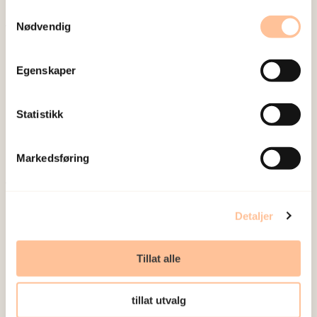
Samtykkevalg
Nødvendig
Om oss
Ansatte
Egenskaper
Ledige stillinger
Publikasjoner
Statistikk
Prosjekter
Seminarer og arrangementer
Markedsføring
Meld deg på vårt nyhetsbrev
Postadresse
Detaljer
Pb. 181 Nydalen
Tillat alle
0409 Oslo
tillat utvalg