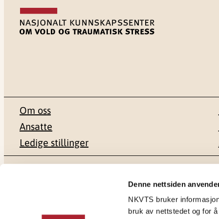
Om oss
Ansatte
Ledige stillinger
Postadresse
Besøksadr
Denne nettsiden anvende
NKVTS bruker informasjonsk
Pb. 181 Nydalen
Gullhaugvei
bruk av nettstedet og for å