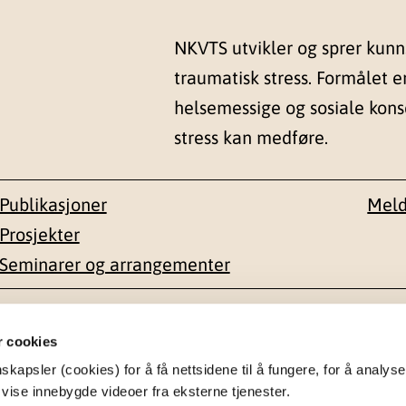
NKVTS utvikler og sprer kun
traumatisk stress. Formålet e
helsemessige og sosiale kon
stress kan medføre.
Publikasjoner
Meld
Prosjekter
Seminarer og arrangementer
esse
Kontakt
r cookies
apsler (cookies) for å få nettsidene til å fungere, for å analyse
en 1-3
22 59 55 00
 vise innebygde videoer fra eksterne tjenester.