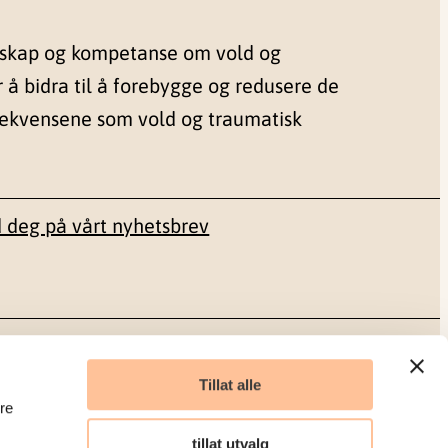
nskap og kompetanse om vold og
r å bidra til å forebygge og redusere de
sekvensene som vold og traumatisk
 deg på vårt nyhetsbrev
Sosiale medier
Tillat alle
re
Facebook
tillat utvalg