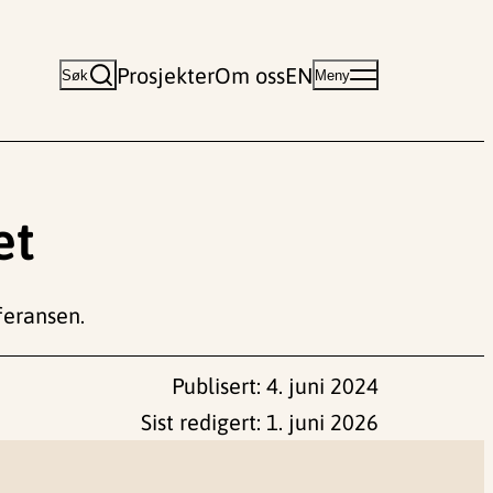
Prosjekter
Om oss
EN
Søk
Meny
et
eransen.
Publisert:
4. juni 2024
Sist redigert:
1. juni 2026