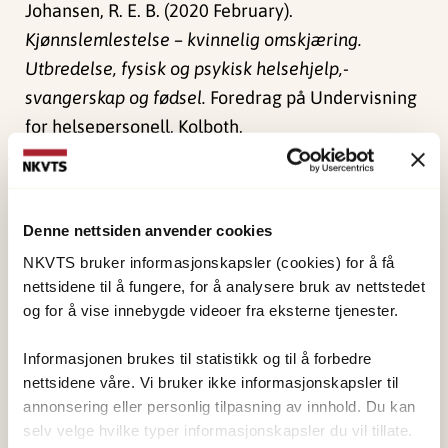
Johansen, R. E. B. (2020 February).
Kjønnslemlestelse – kvinnelig omskjæring.
Utbredelse, fysisk og psykisk helsehjelp,-
svangerskap og fødsel.
Foredrag på Undervisning
for helsepersonell, Kolboth.
Publisert:
4. juni 2024
Sist redigert:
1. juni 2026
Denne nettsiden anvender cookies
NKVTS bruker informasjonskapsler (cookies) for å få
nettsidene til å fungere, for å analysere bruk av nettstedet
og for å vise innebygde videoer fra eksterne tjenester.
Informasjonen brukes til statistikk og til å forbedre
NKVTS utvikler og sprer kunnskap og kompetanse
nettsidene våre. Vi bruker ikke informasjonskapsler til
om vold og traumatisk stress. Formålet er å bidra
annonsering eller personlig tilpasning av innhold. Du kan
til å forebygge og redusere de helsemessige og
selv velge hvilke typer informasjonskapsler du vil tillate.