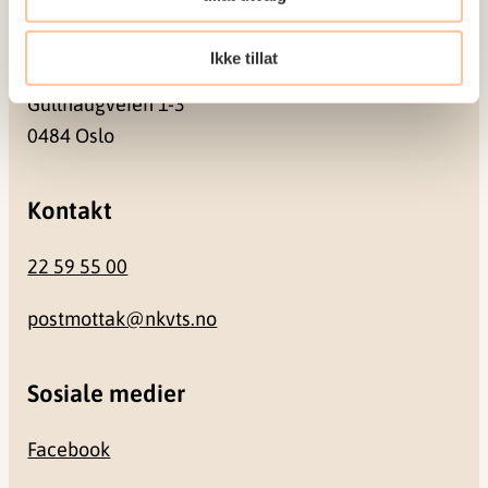
Besøksadresse
Ikke tillat
Gullhaugveien 1-3
0484 Oslo
Kontakt
22 59 55 00
postmottak@nkvts.no
Sosiale medier
Facebook