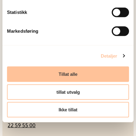
Statistikk
Postadresse
Markedsføring
Pb. 181 Nydalen
0409 Oslo
Detaljer
Besøksadresse
Tillat alle
Gullhaugveien 1-3
0484 Oslo
tillat utvalg
Kontakt
Ikke tillat
22 59 55 00