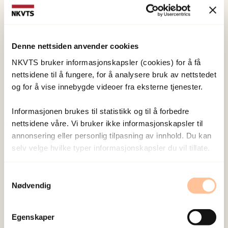
NKVTS utvikler og sprer kunnskap og kompetanse
Denne nettsiden anvender cookies
om vold og traumatisk stress. Formålet er å bidra
NKVTS bruker informasjonskapsler (cookies) for å få
til å forebygge og redusere de helsemessige og
nettsidene til å fungere, for å analysere bruk av nettstedet
sosiale konsekvensene som vold og traumatisk
og for å vise innebygde videoer fra eksterne tjenester.
stress kan medføre.
Informasjonen brukes til statistikk og til å forbedre
nettsidene våre. Vi bruker ikke informasjonskapsler til
Om oss
annonsering eller personlig tilpasning av innhold. Du kan
selv velge hvilke typer informasjonskapsler du vil tillate.
Ansatte
Ledige stillinger
Samtykkevalg
Publikasjoner
Nødvendig
Prosjekter
Seminarer og arrangementer
Egenskaper
Meld deg på vårt nyhetsbrev