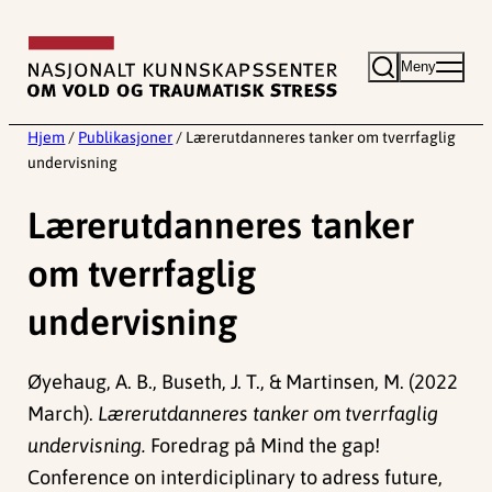
Hopp
til
Meny
innhold
Hjem
/
Publikasjoner
/
Lærerutdanneres tanker om tverrfaglig
undervisning
Lærerutdanneres tanker
om tverrfaglig
undervisning
Øyehaug, A. B., Buseth, J. T., & Martinsen, M. (2022
March).
Lærerutdanneres tanker om tverrfaglig
undervisning.
Foredrag på Mind the gap!
Conference on interdiciplinary to adress future,