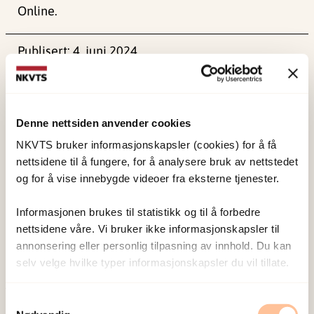
Online.
Publisert:
4. juni 2024
Sist redigert:
1. juni 2026
Denne nettsiden anvender cookies
NKVTS bruker informasjonskapsler (cookies) for å få
nettsidene til å fungere, for å analysere bruk av nettstedet
NKVTS utvikler og sprer kunnskap og kompetanse
og for å vise innebygde videoer fra eksterne tjenester.
om vold og traumatisk stress. Formålet er å bidra
Informasjonen brukes til statistikk og til å forbedre
til å forebygge og redusere de helsemessige og
nettsidene våre. Vi bruker ikke informasjonskapsler til
sosiale konsekvensene som vold og traumatisk
annonsering eller personlig tilpasning av innhold. Du kan
stress kan medføre.
selv velge hvilke typer informasjonskapsler du vil tillate.
Samtykkevalg
Om oss