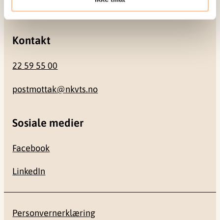
0484 Oslo
Kontakt
22 59 55 00
postmottak@nkvts.no
Sosiale medier
Facebook
LinkedIn
Personvernerklæring