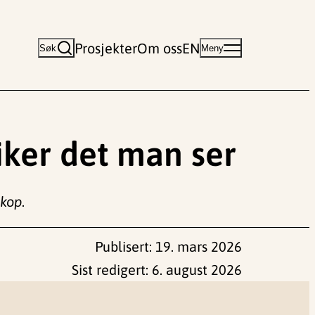
Prosjekter
Om oss
EN
Søk
Meny
ker det man ser
skop
.
Publisert:
19. mars 2026
Sist redigert:
6. august 2026