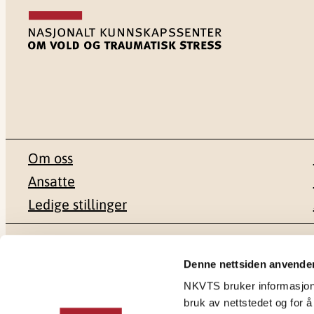
Om oss
Ansatte
Ledige stillinger
Postadresse
Besøksadr
Denne nettsiden anvende
NKVTS bruker informasjonsk
Pb. 181 Nydalen
Gullhaugvei
bruk av nettstedet og for å