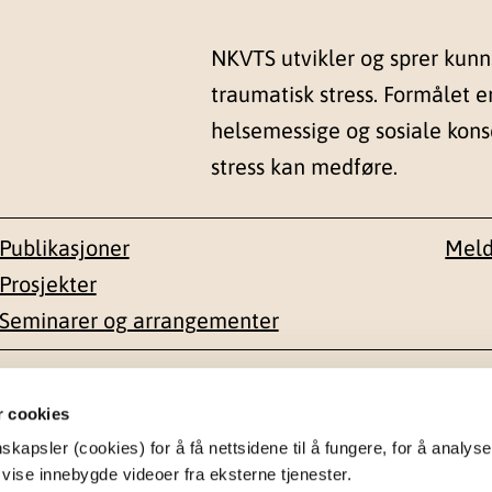
NKVTS utvikler og sprer kun
traumatisk stress. Formålet e
helsemessige og sosiale kon
stress kan medføre.
Publikasjoner
Meld
Prosjekter
Seminarer og arrangementer
esse
Kontakt
r cookies
apsler (cookies) for å få nettsidene til å fungere, for å analyse
en 1-3
22 59 55 00
 vise innebygde videoer fra eksterne tjenester.