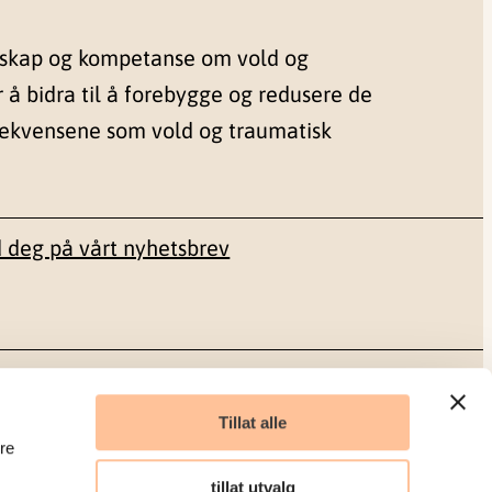
nskap og kompetanse om vold og
r å bidra til å forebygge og redusere de
sekvensene som vold og traumatisk
 deg på vårt nyhetsbrev
Sosiale medier
Tillat alle
re
Facebook
tillat utvalg